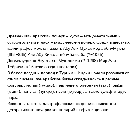
Древнейший арабский почерк – куфи – монументальный и
остроугольный и насх – классический почерк. Среди известных
каллиграфов можно назвать Абу Али Мухаммеда ибн−Мукла
(885−935) Али Абу Хилала ибн−Бавваба (?−1025)
Джамалуддина Якута аль−Мустасими (?−1298) Мир Али
Тебризи (в 15 веке создал насталик).
В более поздний период в Турции и Индии начали развиваться
стили письма, где арабские буквы складывались в разные
фигуры: листвы (гулзар), павлиньего оперенья (таус), рыбы
(мани), попугая (тугхра), пыли (гхубар), а также зульф-и-арус,
ларза.
Известны также каллиграфические скоропись шикаста и
декоративные почерки канцелярий шафиа и дивани.