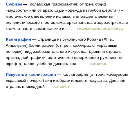
Суфизм
— (исламская графомантия; от греч. σοφία
«мудрость» или от араб. صوف «одежда из грубой шерсти») –
мистическое ответвление ислама, впитавшее элементы
эллинистического гностицизма, христианства и зороастризма, а
также отчасти шаманистские и… …
Грамматологический словарь
Калиграфия
— Страница из рукописного Корана (XII в.,
Андалузия) Каллиграфия (от греч. καλλιγραφία «красивый
почерк») вид изобразительного искусства. Древняя отрасль
прикладной графики, эстетическое оформление рукописного
шрифта, также учебная дисциплина.… …
Википедия
Искусство каллиграфии
— Каллиграфия (от греч. καλλιγραφία
«красивый почерк») вид изобразительного искусства. Древняя
отрасль прикладной …
Википедия