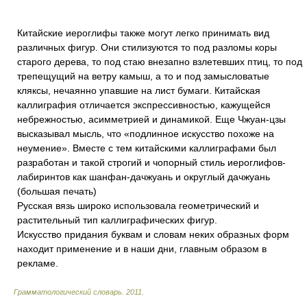
Китайские иероглифы также могут легко принимать вид
различных фигур. Они стилизуются то под разломы коры
старого дерева, то под стаю внезапно взлетевших птиц, то под
трепещущий на ветру камыш, а то и под замысловатые
кляксы, нечаянно упавшие на лист бумаги. Китайская
каллиграфия отличается экспрессивностью, кажущейся
небрежностью, асимметрией и динамикой. Еще Чжуан-цзы
высказывал мысль, что «подлинное искусство похоже на
неумение». Вместе с тем китайскими каллиграфами был
разработан и такой строгий и чопорный стиль иероглифов-
лабиринтов как шанфан-дачжуань и округлый дачжуань
(большая печать)
Русская вязь широко использовала геометрический и
растительный тип каллиграфических фигур.
Искусство придания буквам и словам неких образных форм
находит применение и в наши дни, главным образом в
рекламе.
Грамматологический словарь
.
2011
.