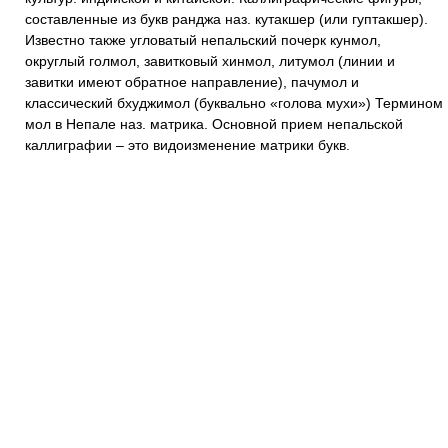
составленные из букв ранджа наз. кутакшер (или гуптакшер).
Известно также угловатый непальский почерк кунмол,
округлый голмол, завитковый хинмол, литумол (линии и
завитки имеют обратное направление), пачумол и
классический бхуджимол (буквально «голова мухи») Термином
мол в Непале наз. матрика. Основной прием непальской
каллиграфии – это видоизменение матрики букв.