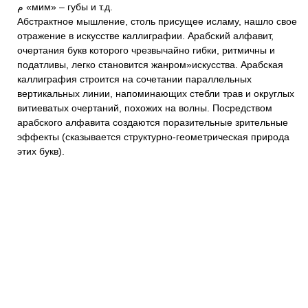
م «мим» – губы и т.д.
Абстрактное мышление, столь присущее исламу, нашло свое
отражение в искусстве каллиграфии. Арабский алфавит,
очертания букв которого чрезвычайно гибки, ритмичны и
податливы, легко становится жанром»искусства. Арабская
каллиграфия строится на сочетании параллельных
вертикальных линии, напоминающих стебли трав и округлых
витиеватых очертаний, похожих на волны. Посредством
арабского алфавита создаются поразительные зрительные
эффекты (сказывается структурно-геометрическая природа
этих букв).