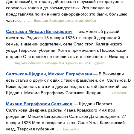
Достоевский), которая действовала в русской литературе с
сороковых годов и до восьмидесятых. Эта плеяда не
представляла почти ничего однородного: это были, большею
частью,… …
Большая биографическая энциклопедия
Салтыков Михаил Евграфович
— знаменитый русский
писатель. Родился 15 января 1826 г. в старой дворянской
семье, в имении родителей, селе Спас Угол, Калязинского
уезда Тверской губернии. Хотя в примечании к Пошехонской
старине С. и просил не смешивать его с личностью Никанора…
…
Энциклопедический словарь Ф.А. Брокгауза и И.А. Ефрона
Салтыков-Щедрин, Михаил Евграфович
— В Википедии
есть статьи о других людях с такой фамилией, см. Салтыков. В
Википедии есть статьи о других людях с такой фамилией, см.
Щедрин. Михаил Евграфович Салтыков Щедрин …
Википедия
Михаил Евграфович Салтыков
— Щедрин Портрет
Салтыкова Щедрина работы Ивана Крамского Имя при
рождении: Михаил Евграфович Салтыков Дата рождения: 27
января 1826 Место рождения: село Спас Угол, Калязинский
уезд, Тверская губерния …
Википедия