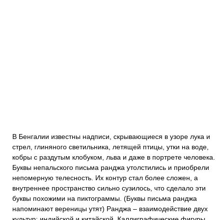
В Бенгалии известны надписи, скрывающиеся в узоре лука и
стрел, глиняного светильника, летящей птицы, утки на воде,
кобры с раздутым клобуком, льва и даже в портрете человека.
Буквы непальского письма ранджа утолстились и приобрели
непомерную телесность. Их контур стал более сложен, а
внутреннее пространство сильно сузилось, что сделало эти
буквы похожими на пиктограммы. (Буквы письма ранджа
напоминают вереницы утят) Ранджа – взаимодействие двух
культур: индийской и китайской. Каллиграфические фигуры,