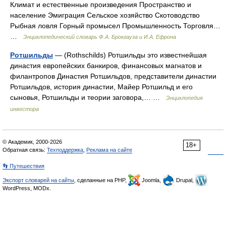
Климат и естественные произведения Пространство и
население Эмиграция Сельское хозяйство Скотоводство
Рыбная ловля Горный промысел Промышленность Торговля…
…
Энциклопедический словарь Ф.А. Брокгауза и И.А. Ефрона
Ротшильды
— (Rothschilds) Ротшильды это известнейшая
династия европейских банкиров, финансовых магнатов и
филантропов Династия Ротшильдов, представители династии
Ротшильдов, история династии, Майер Ротшильд и его
сыновья, Ротшильды и теории заговора,… …
Энциклопедия
инвестора
© Академик, 2000-2026
18+
Обратная связь:
Техподдержка
,
Реклама на сайте
👣 Путешествия
Экспорт словарей на сайты
, сделанные на PHP,
Joomla,
Drupal,
WordPress, MODx.