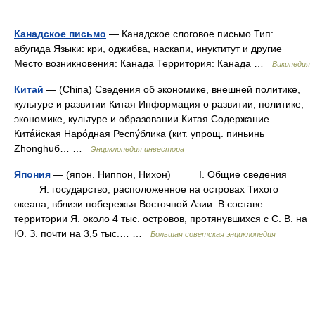
Канадское письмо
— Канадское слоговое письмо Тип:
абугида Языки: кри, оджибва, наскапи, инуктитут и другие
Место возникновения: Канада Территория: Канада …
Википедия
Китай
— (China) Сведения об экономике, внешней политике,
культуре и развитии Китая Информация о развитии, политике,
экономике, культуре и образовании Китая Содержание
Кита́йская Наро́дная Респу́блика (кит. упрощ. пиньинь
Zhōnghuб… …
Энциклопедия инвестора
Япония
— (япон. Ниппон, Нихон) I. Общие сведения
Я. государство, расположенное на островах Тихого
океана, вблизи побережья Восточной Азии. В составе
территории Я. около 4 тыс. островов, протянувшихся с С. В. на
Ю. З. почти на 3,5 тыс.… …
Большая советская энциклопедия