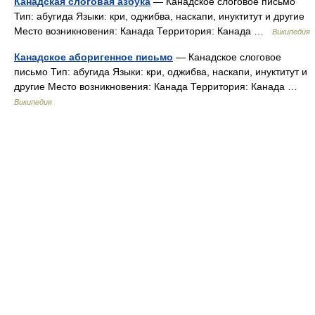
Канадская слоговая азбука
— Канадское слоговое письмо
Тип: абугида Языки: кри, оджибва, наскапи, инуктитут и другие
Место возникновения: Канада Территория: Канада …
Википедия
Канадское аборигенное письмо
— Канадское слоговое
письмо Тип: абугида Языки: кри, оджибва, наскапи, инуктитут и
другие Место возникновения: Канада Территория: Канада …
Википедия