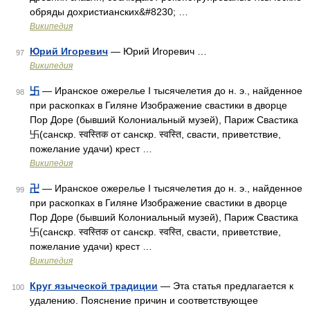
обряды дохристианских&#8230; …
Википедия
Юрий Игоревич
— Юрий Игоревич …
97
Википедия
卐
— Иранское ожерелье I тысячелетия до н. э., найденное
98
при раскопках в Гилянe Изображение свастики в дворце
Пор Доре (бывший Колониальный музей), Париж Свастика
卐(санскр. स्वस्तिक от санскр. स्वस्ति, свасти, приветствие,
пожелание удачи) крест …
Википедия
卍
— Иранское ожерелье I тысячелетия до н. э., найденное
99
при раскопках в Гилянe Изображение свастики в дворце
Пор Доре (бывший Колониальный музей), Париж Свастика
卐(санскр. स्वस्तिक от санскр. स्वस्ति, свасти, приветствие,
пожелание удачи) крест …
Википедия
Круг языческой традиции
— Эта статья предлагается к
100
удалению. Пояснение причин и соответствующее