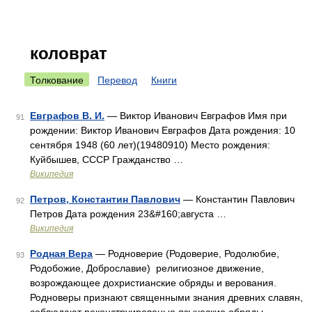
коловрат
Толкование
Перевод
Книги
Евграфов В. И.
— Виктор Иванович Евграфов Имя при
91
рождении: Виктор Иванович Евграфов Дата рождения: 10
сентября 1948 (60 лет)(19480910) Место рождения:
Куйбышев, СССР Гражданство …
Википедия
Петров, Константин Павлович
— Константин Павлович
92
Петров Дата рождения 23&#160;августа …
Википедия
Родная Вера
— Родноверие (Родоверие, Родолюбие,
93
Родобожие, Доброславие) религиозное движение,
возрождающее дохристианские обряды и верования.
Родноверы признают священными знания древних славян,