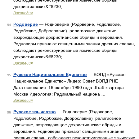
соблюдают реконструированые языческие обряды
дохристианских&#8230; …
Википедия
Родоверие
— Родноверие (Родоверие, Родолюбие,
94
Родобожие, Доброславие) религиозное движение,
возрождающее дохристианские обряды и верования.
Родноверы признают священными знания древних славян,
соблюдают реконструированые языческие обряды
дохристианских&#8230; …
Википедия
Русское Национальное Единство
— ВОПД «Русское
95
Национальное Единство» Лидер: Совет ВОПД РНЕ
Дата основания: 16 октября 1990 года Штаб квартира:
Москва Идеология: Радикальный национа …
Википедия
Русское язычество
— Родноверие (Родоверие,
96
Родолюбие, Родобожие, Доброславие) религиозное
движение, возрождающее дохристианские обряды и
верования. Родноверы признают священными знания
древних славян, соблюдают реконструированые языческие