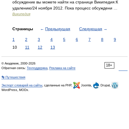
обсуждение вы можете найти на странице Википедия:К
удалению/24 ноября 2012. Пока процесс обсуждени …
Википедия
Страницы
←
Предыдущая
Следующая
→
1
2
3
4
5
6
7
8
9
10
11
12
13
© Академик, 2000-2026
18+
Обратная связь:
Техподдержка
,
Реклама на сайте
👣 Путешествия
Экспорт словарей на сайты
, сделанные на PHP,
Joomla,
Drupal,
WordPress, MODx.