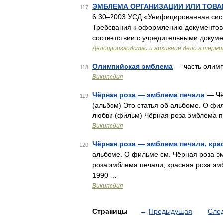
ЭМБЛЕМА ОРГАНИЗАЦИИ ИЛИ ТОВА
117
6.30–2003 УСД «Унифицированная сис
Требования к оформлению документов»
соответствии с учредительными докум
Делопроизводство и архивное дело в терми
Олимпийская эмблема
— часть олимп
118
Википедия
Чёрная роза — эмблема печали
— Чё
119
(альбом) Это статья об альбоме. О фи
любви (фильм) Чёрная роза эмблема п
Википедия
Чёрная роза — эмблема печали, кра
120
альбоме. О фильме см. Чёрная роза э
роза эмблема печали, красная роза э
1990 …
Википедия
Страницы
←
Предыдущая
Сле