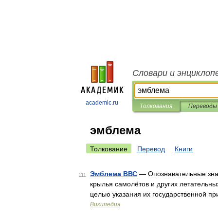
Словари и энциклоп
academic.ru
Толкования
Переводы
эмблема
Толкование
Перевод
Книги
Эмблема ВВС
— Опознавательные знак
111
крылья самолётов и других летательн
целью указания их государственной п
Википедия