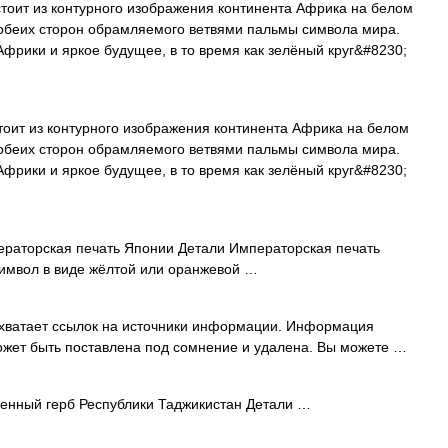
тоит из контурного изображения континента Африка на белом
 с обеих сторон обрамляемого ветвями пальмы символа мира.
Африки и яркое будущее, в то время как зелёный круг&#8230;
оит из контурного изображения континента Африка на белом
 с обеих сторон обрамляемого ветвями пальмы символа мира.
Африки и яркое будущее, в то время как зелёный круг&#8230;
раторская печать Японии Детали Императорская печать
имвол в виде жёлтой или оранжевой …
 хватает ссылок на источники информации. Информация
ожет быть поставлена под сомнение и удалена. Вы можете …
енный герб Республики Таджикистан Детали …