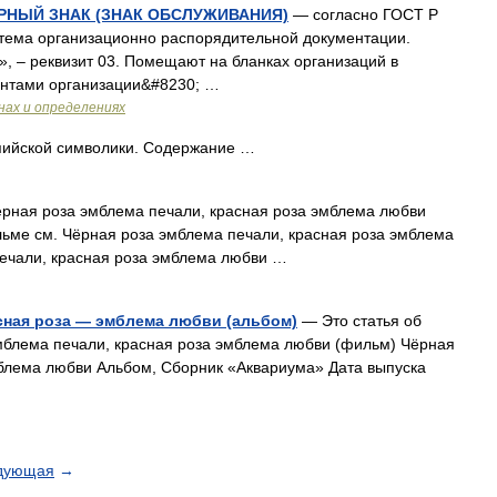
РНЫЙ ЗНАК (ЗНАК ОБСЛУЖИВАНИЯ)
— согласно ГОСТ Р
тема организационно распорядительной документации.
, – реквизит 03. Помещают на бланках организаций в
ентами организации&#8230; …
нах и определениях
ийской символики. Содержание …
рная роза эмблема печали, красная роза эмблема любви
льме см. Чёрная роза эмблема печали, красная роза эмблема
ечали, красная роза эмблема любви …
сная роза — эмблема любви (альбом)
— Это статья об
мблема печали, красная роза эмблема любви (фильм) Чёрная
мблема любви Альбом, Сборник «Аквариума» Дата выпуска
дующая
→