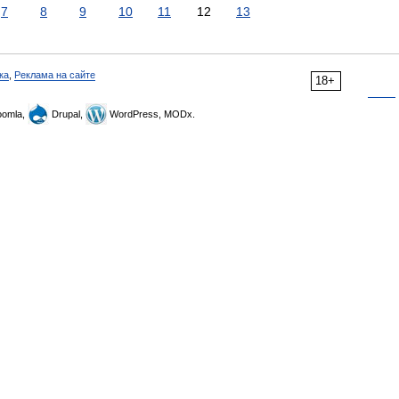
7
8
9
10
11
12
13
ка
,
Реклама на сайте
18+
omla,
Drupal,
WordPress, MODx.