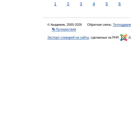
1
2
3
4
5
6
© Академик, 2000-2026
Обратная связь:
Техподдерж
👣 Путешествия
Экспорт словарей на сайты
, сделанные на PHP,
Jo