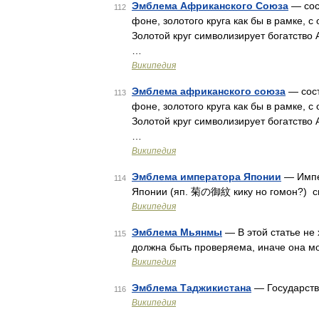
Эмблема Африканского Союза
— сос
112
фоне, золотого круга как бы в рамке,
Золотой круг символизирует богатство 
…
Википедия
Эмблема африканского союза
— сост
113
фоне, золотого круга как бы в рамке,
Золотой круг символизирует богатство 
…
Википедия
Эмблема императора Японии
— Импе
114
Японии (яп. 菊の御紋 кику но гомон?) с
Википедия
Эмблема Мьянмы
— В этой статье не
115
должна быть проверяема, иначе она м
Википедия
Эмблема Таджикистана
— Государств
116
Википедия