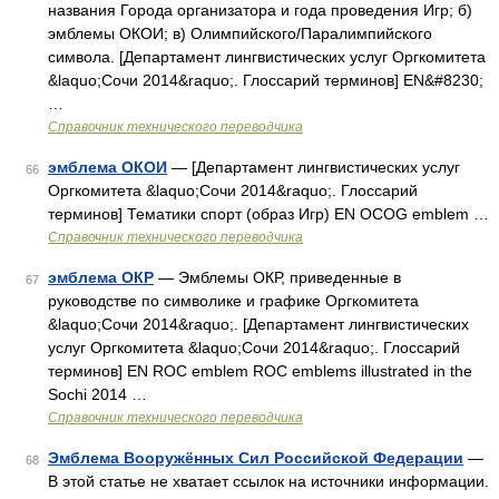
названия Города организатора и года проведения Игр; б)
эмблемы ОКОИ; в) Олимпийского/Паралимпийского
символа. [Департамент лингвистических услуг Оргкомитета
&laquo;Сочи 2014&raquo;. Глоссарий терминов] EN&#8230;
…
Справочник технического переводчика
эмблема ОКОИ
— [Департамент лингвистических услуг
66
Оргкомитета &laquo;Сочи 2014&raquo;. Глоссарий
терминов] Тематики спорт (образ Игр) EN OCOG emblem …
Справочник технического переводчика
эмблема ОКР
— Эмблемы ОКР, приведенные в
67
руководстве по символике и графике Оргкомитета
&laquo;Сочи 2014&raquo;. [Департамент лингвистических
услуг Оргкомитета &laquo;Сочи 2014&raquo;. Глоссарий
терминов] EN ROC emblem ROC emblems illustrated in the
Sochi 2014 …
Справочник технического переводчика
Эмблема Вооружённых Сил Российской Федерации
—
68
В этой статье не хватает ссылок на источники информации.