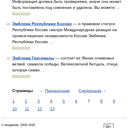
Информация должна быть проверяема, иначе она может
быть поставлена под сомнение и удалена. Вы можете …
Википедия
Эмблема Республики Косово
— о правовом статусе
69
Республики Косово смотри Международная реакция на
провозглашение независимости Косова Эмблема
Республики Косово …
Википедия
Эмблема Гватемалы
— состоит из: Венка оливковых
70
ветвей, символа победы; Великолепной Кетцаль, птица,
которая симво …
Википедия
Страницы
←
Предыдущая
Следующая
→
1
2
3
4
5
6
7
8
9
10
11
12
13
© Академик, 2000-2026
18+