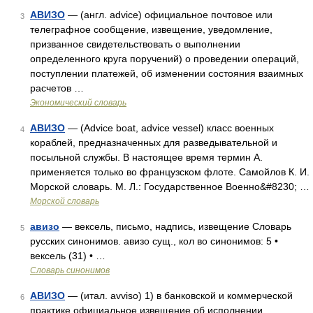
АВИЗО
— (англ. advice) официальное почтовое или
3
телеграфное сообщение, извещение, уведомление,
призванное свидетельствовать о выполнении
определенного круга поручений) о проведении операций,
поступлении платежей, об изменении состояния взаимных
расчетов …
Экономический словарь
АВИЗО
— (Advice boat, advice vessel) класс военных
4
кораблей, предназначенных для разведывательной и
посыльной службы. В настоящее время термин А.
применяется только во французском флоте. Самойлов К. И.
Морской словарь. М. Л.: Государственное Военно&#8230; …
Морской словарь
авизо
— вексель, письмо, надпись, извещение Словарь
5
русских синонимов. авизо сущ., кол во синонимов: 5 •
вексель (31) • …
Словарь синонимов
АВИЗО
— (итал. avviso) 1) в банковской и коммерческой
6
практике официальное извещение об исполнении