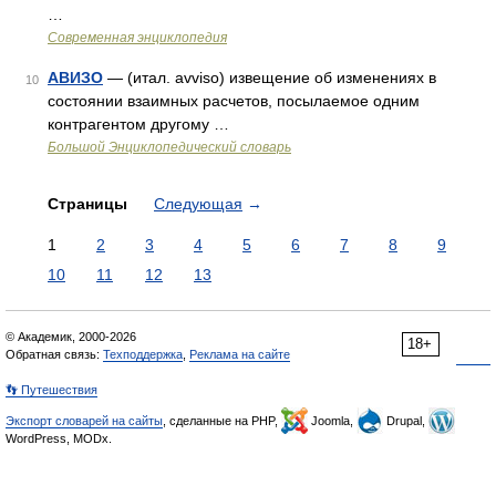
…
Современная энциклопедия
АВИЗО
— (итал. avviso) извещение об изменениях в
10
состоянии взаимных расчетов, посылаемое одним
контрагентом другому …
Большой Энциклопедический словарь
Страницы
Следующая
→
1
2
3
4
5
6
7
8
9
10
11
12
13
© Академик, 2000-2026
18+
Обратная связь:
Техподдержка
,
Реклама на сайте
👣 Путешествия
Экспорт словарей на сайты
, сделанные на PHP,
Joomla,
Drupal,
WordPress, MODx.