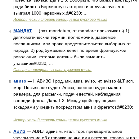
повестка, заявка. Даль 1 3. Вообрази, что Байков взял шутки
ради билет в Берлинскую лотерею и получил avis, что
выиграл 1000 червонных.&#8230; …
Исторический словарь галлицизмов русского языка
МАНДАТ
— (лат. mandatum, от mandare приказывать) 1)
4
дипломатический термин: полномочие, даваемое
посланникам, или право представительства выборных от
народа. 2) род бумажных денег по время французской
революции, которые должны были заменить
упавшие&#8230; …
Словарь иностранных слов русского языка
авизо
— I. АВИЗО I род. мн. авиз. aviso, ит. avisso &LT;исп.
5
мор. Посыльное судно. Авизо, военное судно малого
размера, для разсылки, подачи вестей, наблюдения
впереди флота. Даль 1 3. Между крейсерующими
эскадрами учредить посредством авиз и фрегатов&#8230;
…
Исторический словарь галлицизмов русского языка
АВИЗ
— АВИЗ, адвиз м. итал. торг. предварительное
6
уведомление об отправке на чье имя векселя, товара, и пр.;