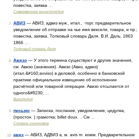
повестка, заявка …
Современная энциклопедия
АВИЗ
— АВИЗ, адвиз муж., итал., ·торг. предварительное
7
уведомление об отправке на чье имя векселя, товара, и пр.;
повестка, заявка. Толковый словарь Даля. В.И. Даль. 1863
1866 …
Толковый словарь Даля
Авизо
— У этого термина существуют и другие значения,
8
см. Авизо (значения). Авизо (Авиз, адвиз)
(итал.&#160;avviso) в деловой, особенно в банковской
практике официальное извещение об исполнении
расчётной или товарной операции. Авизо отсылается от
одного&#8230; …
Википедия
письмо
— Записка, послание, уведомление, цедулка,
9
(простон. ) грамотка; billet doux. .. См …
Словарь синонимов
авиз
— АВИЗ, АДВИЗ а, м. avis m. комм. Предварительное
10