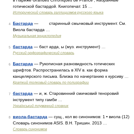
в Париже Grandes Chroniques de France , набранные
готической бастардой. Книгопечат. 15 …
Исторический словарь галлицизмов русского языка
Бастарда
— старинный смычковый инструмент. См.
4
Виола бастарда …
Музыкальная энциклопедия
бастарда
— баст арда, ы (муз. инструмент) …
5
Русский орфографический словарь
Бастарда
— Рукописная разновидность готических
6
шрифтов. Распространилась в XIV в. как форма
канцелярского письма. Близка по начертанию к курсиву …
Краткий толковый словарь по полиграфии
бастарда
— и, ж. Старовинний смичковий теноровий
7
інструмент типу гамби …
Український тлумачний словник
виола-бастарда
— сущ., кол во синонимов: 1 • виола (12)
8
Словарь синонимов ASIS. В.Н. Тришин. 2013 …
Словарь синонимов