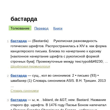
бастарда
Толкование
Перевод
Книги
бастарда
— (Bastarda) Рукописная разновидность
1
готических шрифтов. Распространилась в XIV в. как форма
канцелярского письма. Близка по начертанию к курсиву
[наклонное начертание шрифта с рукописной формой
строчных букв]. Промежуточные между текстурой&#8230; …
Шрифтовая терминология
бастарда
— сущ., кол во синонимов: 2 • письмо (93) •
2
швабахер (1) Словарь синонимов ASIS. В.Н. Тришин. 2013
…
Словарь синонимов
бастарда
— ы, ж. . bâtard, de &GT; нем. Bastard. Название
3
старого фр. шрифта. В 1476 году Паскье Боном напечатал