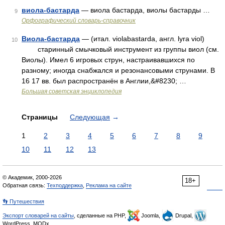
виола-бастарда
— виола бастарда, виолы бастарды …
9
Орфографический словарь-справочник
Виола-бастарда
— (итал. violabastarda, англ. lyra viol)
10
старинный смычковый инструмент из группы виол (см.
Виолы). Имел 6 игровых струн, настраивавшихся по
разному; иногда снабжался и резонансовыми струнами. В
16 17 вв. был распространён в Англии,&#8230; …
Большая советская энциклопедия
Страницы
Следующая
→
1
2
3
4
5
6
7
8
9
10
11
12
13
© Академик, 2000-2026
18+
Обратная связь:
Техподдержка
,
Реклама на сайте
👣 Путешествия
Экспорт словарей на сайты
, сделанные на PHP,
Joomla,
Drupal,
WordPress, MODx.