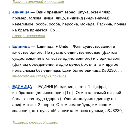
Термины атомной энергетики
единица
— Один предмет, зерно, штука, экземпляр,
3
пример, голова, душа, лицо, индивид (индивидуум),
неделимое, особь, особа, персона, монада. Раскинь, почем
на брата придется. Ср …
Словарь синонимов
Единица
— Единица ♦ Unité Факт существования в
4
качестве одного. Не путать с единственностью (фактом
существования в качестве единственного) и c единством
(фактом объединения в одно целое), хотя и то и другое
немыслимы без единицы. Если бы не единица,&#8230; …
Философский словарь Спонвиля
ЕДИНИЦА
— ЕДИНИЦА, единицы, жен. 1. Цифра,
5
изображающая число один (1). || Отметка, самый низший
балл в знач. худо (дорев.). Ученик получил единицу по
арифметике. 2. перен. О ком чем нибудь, имеющем
значение, ант. нуль. «Мы почитаем всех нулями, а&#8230;
…
Толковый словарь Ушакова