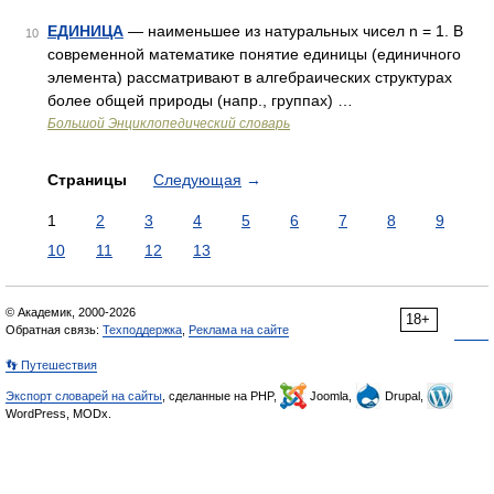
ЕДИНИЦА
— наименьшее из натуральных чисел n = 1. В
10
современной математике понятие единицы (единичного
элемента) рассматривают в алгебраических структурах
более общей природы (напр., группах) …
Большой Энциклопедический словарь
Страницы
Следующая
→
1
2
3
4
5
6
7
8
9
10
11
12
13
© Академик, 2000-2026
18+
Обратная связь:
Техподдержка
,
Реклама на сайте
👣 Путешествия
Экспорт словарей на сайты
, сделанные на PHP,
Joomla,
Drupal,
WordPress, MODx.