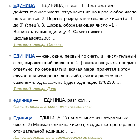
ЕДИНИЦА
— ЕДИНИЦА, ы, жен. 1. В математике:
6
действительное число, от умножения на к рое любое число
не меняется. 2. Первый разряд многозначных чисел (от 1
до 9) (спец.). 3. Цифра, обозначающая число «1».
Выписать тушью единицу. 4. Самая низкая
школьная&#8230; …
Толковый словарь Ожегова
ЕДИНИЦА
— жен. один, первый по счету, и | числительный
7
знак, выражающий число это, 1; | всякая вещь или предмет
отдельно, по себе взятый; всякая мера, принятая в этом
случае для измеренья чего либо; считая расстоянье
саженями, одна сажень будет единицею;&#8230; …
Толковый словарь Даля
единица
— ЕДИНИЦА, разг. кол …
8
Словарь-тезаурус синонимов русской речи
Единица
— ЕДИНИЦА, 1) наименьшее из натуральных
9
чисел. 2) Мнимая единица число i, квадрат которого равен
отрицательной единице: . …
Иллюстрированный энциклопедический словарь