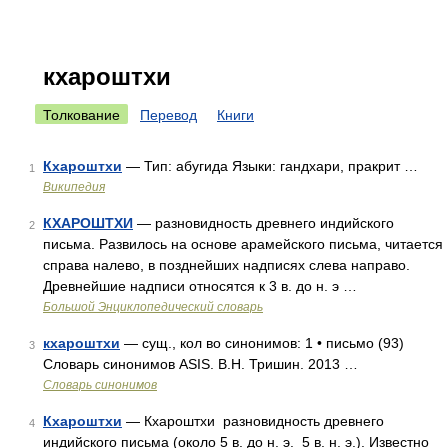
кхароштхи
Толкование
Перевод
Книги
Кхароштхи
— Тип: абугида Языки: гандхари, пракрит …
1
Википедия
КХАРОШТХИ
— разновидность древнего индийского
2
письма. Развилось на основе арамейского письма, читается
справа налево, в позднейших надписях слева направо.
Древнейшие надписи относятся к 3 в. до н. э …
Большой Энциклопедический словарь
кхароштхи
— сущ., кол во синонимов: 1 • письмо (93)
3
Словарь синонимов ASIS. В.Н. Тришин. 2013 …
Словарь синонимов
Кхароштхи
— Кхароштхи разновидность древнего
4
индийского письма (около 5 в. до н. э. 5 в. н. э.). Известно