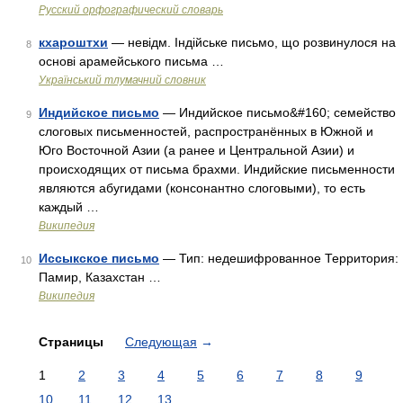
Русский орфографический словарь
кхароштхи
— невідм. Індійське письмо, що розвинулося на
8
основі арамейського письма …
Український тлумачний словник
Индийское письмо
— Индийское письмо&#160; семейство
9
слоговых письменностей, распространённых в Южной и
Юго Восточной Азии (а ранее и Центральной Азии) и
происходящих от письма брахми. Индийские письменности
являются абугидами (консонантно слоговыми), то есть
каждый …
Википедия
Иссыкское письмо
— Тип: недешифрованное Территория:
10
Памир, Казахстан …
Википедия
Страницы
Следующая
→
1
2
3
4
5
6
7
8
9
10
11
12
13