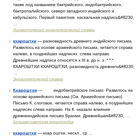
также под названием бактрийского, индобактрийского,
бактропалийского, северо западного индийского и
кабульского. Первый памятник наскальная надпись&#8230;
…
Лингвистический энциклопедический словарь
кхароштхи
— разновидность древнего индийского письма.
5
Развилось на основе арамейского письма, читается справа
налево, в позднейших надписях слева направо.
Древнейшие надписи относятся к III в. до н. э. * * *
КХАРОШТХИ КХАРОШТХИ, разновидность древнего&#8230;
…
Энциклопедический словарь
Кхароштхи
— индобактрийское письмо. Развилось на
6
основе арамейского письма (См. Арамейское письмо).
Письмо К. слоговое, читается справа налево, в позднейших
надписях слева направо. На К. оказало влияние
древнеиндийское письмо Брахми. Древнейшая&#8230; …
Большая советская энциклопедия
кхароштхи
— кхар оштхи, нескл., ср …
7