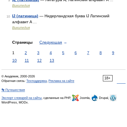
9
Википедия
Ĳ (латиница)
— Нидерландская буква Ĳ Латинский
10
алфавит A …
Википедия
Страницы
Следующая
→
1
2
3
4
5
6
7
8
9
10
11
12
13
© Академик, 2000-2026
18+
Обратная связь:
Техподдержка
,
Реклама на сайте
👣 Путешествия
Экспорт словарей на сайты
, сделанные на PHP,
Joomla,
Drupal,
WordPress, MODx.