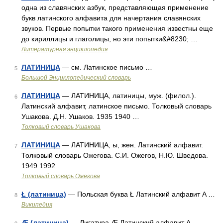
одна из славянских азбук, представляющая применение
букв латинского алфавита для начертания славянских
звуков. Первые попытки такого применения известны еще
до кириллицы и глаголицы, но эти попытки&#8230; …
Литературная энциклопедия
ЛАТИНИЦА
— см. Латинское письмо …
5
Большой Энциклопедический словарь
ЛАТИНИЦА
— ЛАТИНИЦА, латиницы, муж. (филол.).
6
Латинский алфавит, латинское письмо. Толковый словарь
Ушакова. Д.Н. Ушаков. 1935 1940 …
Толковый словарь Ушакова
ЛАТИНИЦА
— ЛАТИНИЦА, ы, жен. Латинский алфавит.
7
Толковый словарь Ожегова. С.И. Ожегов, Н.Ю. Шведова.
1949 1992 …
Толковый словарь Ожегова
Ł (латиница)
— Польская буква Ł Латинский алфавит A …
8
Википедия
Æ (латиница)
— Лигатура Æ Латинский алфавит A …