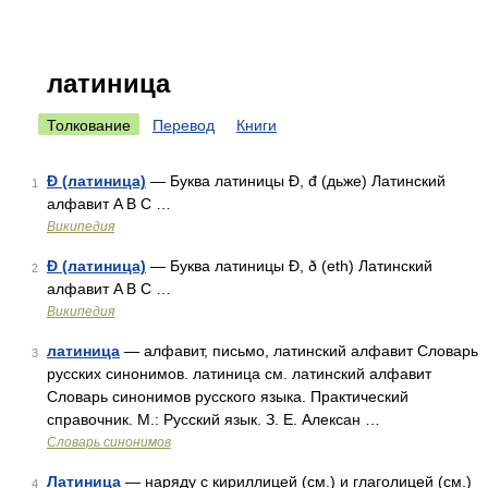
латиница
Толкование
Перевод
Книги
Đ (латиница)
— Буква латиницы Đ, đ (дьже) Латинский
1
алфавит A B C …
Википедия
Ð (латиница)
— Буква латиницы Ð, ð (eth) Латинский
2
алфавит A B C …
Википедия
латиница
— алфавит, письмо, латинский алфавит Словарь
3
русских синонимов. латиница см. латинский алфавит
Словарь синонимов русского языка. Практический
справочник. М.: Русский язык. З. Е. Алексан …
Словарь синонимов
Латиница
— наряду с кириллицей (см.) и глаголицей (см.)
4