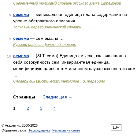
Современный толковый словарь русского языка Ефремовой
семема
— минимальная единица плана содержания на
8
уровне абстрактного описания …
Толковый переводоведческий словарь
семема
— сем ема, ы …
9
Русский орфографический словарь
семема
— (&LT; сема) Единица смысла, включающая в
10
себя совокупность сем; инвариантная единица,
модифицирующаяся в том или ином случае как одна из сем
…
Словарь лингвистических терминов Т.В. Жеребило
Страницы
Следующая
→
1
2
3
4
© Академик, 2000-2026
18+
Обратная связь:
Техподдержка
,
Реклама на сайте