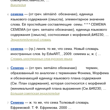
совокупность&#8230; …
Википедия
семема
— (от греч. sēmáinō обозначаю), единица
4
языкового содержания (смысла), элементарное значение
слова. Её простейшие составляющие семы. * * * СЕМЕМА
СЕМЕМА (от греч. semaino обозначаю), единица языкового
содержания (смысла), соотносимая с морфемой,&#8230; …
Энциклопедический словарь
семема
— (гр.) лингв. то же, что сема. Новый словарь
5
иностранных слов. by EdwART, , 2009. семема ы, ж. ( …
Словарь иностранных слов русского языка
Семема
— (от греч. semáino обозначаю) термин,
6
образованный по аналогии с терминами Фонема, Морфема
и обозначающий единицу языкового плана содержания
(См. План содержания), которая соотносится с морфемой
(минимальной единицей плана выражения (См.&#8230; …
Большая советская энциклопедия
Семема
— ж. то же, что сема Толковый словарь
7
Ефремовой. Т. Ф. Ефремова. 2000 …