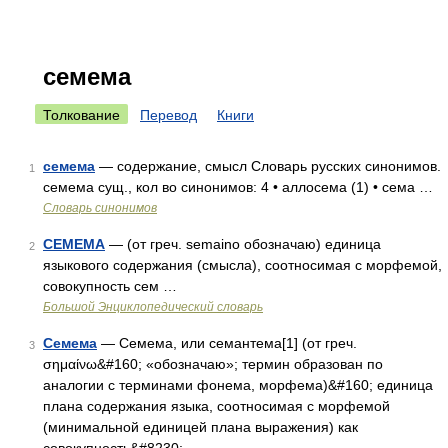
семема
Толкование
Перевод
Книги
семема
— содержание, смысл Словарь русских синонимов.
1
семема сущ., кол во синонимов: 4 • аллосема (1) • сема …
Словарь синонимов
СЕМЕМА
— (от греч. semaino обозначаю) единица
2
языкового содержания (смысла), соотносимая с морфемой,
совокупность сем …
Большой Энциклопедический словарь
Семема
— Семема, или семантема[1] (от греч.
3
σημαίνω&#160; «обозначаю»; термин образован по
аналогии с терминами фонема, морфема)&#160; единица
плана содержания языка, соотносимая с морфемой
(минимальной единицей плана выражения) как