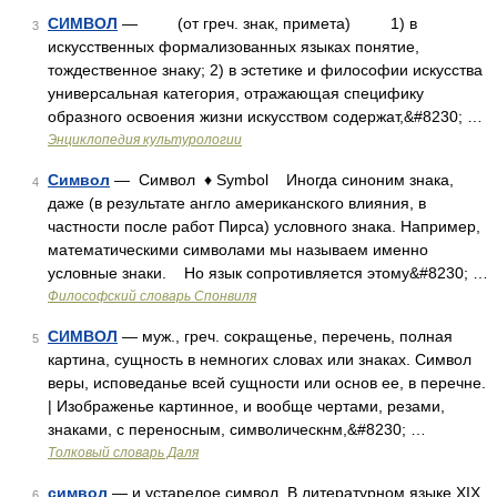
СИМВОЛ
— (от греч. знак, примета) 1) в
3
искусственных формализованных языках понятие,
тождественное знаку; 2) в эстетике и философии искусства
универсальная категория, отражающая специфику
образного освоения жизни искусством содержат,&#8230; …
Энциклопедия культурологии
Символ
— Символ ♦ Symbol Иногда синоним знака,
4
даже (в результате англо американского влияния, в
частности после работ Пирса) условного знака. Например,
математическими символами мы называем именно
условные знаки. Но язык сопротивляется этому&#8230; …
Философский словарь Спонвиля
СИМВОЛ
— муж., греч. сокращенье, перечень, полная
5
картина, сущность в немногих словах или знаках. Символ
веры, исповеданье всей сущности или основ ее, в перечне.
| Изображенье картинное, и вообще чертами, резами,
знаками, с переносным, символическнм,&#8230; …
Толковый словарь Даля
символ
— и устарелое символ. В литературном языке XIX
6