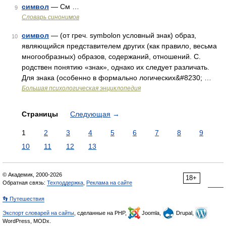
символ
— См …
9
Словарь синонимов
символ
— (от греч. symbolon условный знак) образ,
10
являющийся представителем других (как правило, весьма
многообразных) образов, содержаний, отношений. С.
родствен понятию «знак», однако их следует различать.
Для знака (особенно в формально логических&#8230; …
Большая психологическая энциклопедия
Страницы
Следующая
→
1
2
3
4
5
6
7
8
9
10
11
12
13
© Академик, 2000-2026
18+
Обратная связь:
Техподдержка
,
Реклама на сайте
👣 Путешествия
Экспорт словарей на сайты
, сделанные на PHP,
Joomla,
Drupal,
WordPress, MODx.