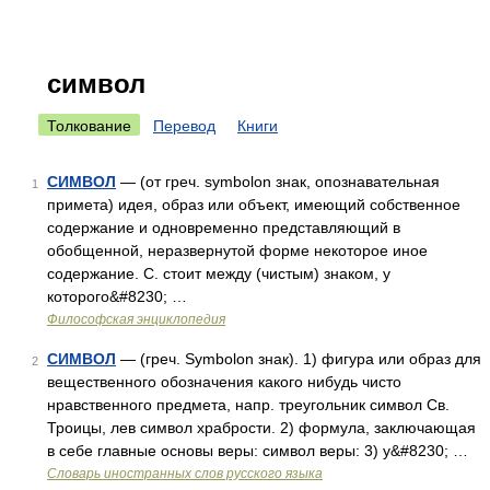
символ
Толкование
Перевод
Книги
СИМВОЛ
— (от греч. symbolon знак, опознавательная
1
примета) идея, образ или объект, имеющий собственное
содержание и одновременно представляющий в
обобщенной, неразвернутой форме некоторое иное
содержание. С. стоит между (чистым) знаком, у
которого&#8230; …
Философская энциклопедия
СИМВОЛ
— (греч. Symbolon знак). 1) фигура или образ для
2
вещественного обозначения какого нибудь чисто
нравственного предмета, напр. треугольник символ Св.
Троицы, лев символ храбрости. 2) формула, заключающая
в себе главные основы веры: символ веры: 3) у&#8230; …
Словарь иностранных слов русского языка