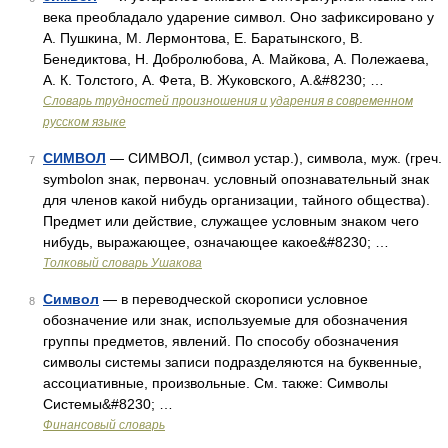
века преобладало ударение символ. Оно зафиксировано у
А. Пушкина, М. Лермонтова, Е. Баратынского, В.
Бенедиктова, Н. Добролюбова, А. Майкова, А. Полежаева,
А. К. Толстого, А. Фета, В. Жуковского, А.&#8230; …
Словарь трудностей произношения и ударения в современном
русском языке
СИМВОЛ
— СИМВОЛ, (символ устар.), символа, муж. (греч.
7
symbolon знак, первонач. условный опознавательный знак
для членов какой нибудь организации, тайного общества).
Предмет или действие, служащее условным знаком чего
нибудь, выражающее, означающее какое&#8230; …
Толковый словарь Ушакова
Символ
— в переводческой скорописи условное
8
обозначение или знак, используемые для обозначения
группы предметов, явлений. По способу обозначения
символы системы записи подразделяются на буквенные,
ассоциативные, произвольные. См. также: Символы
Системы&#8230; …
Финансовый словарь