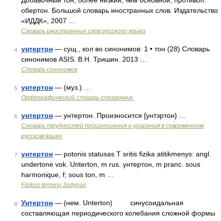
Добавочный тон, более низкий, чем основной; противоп.
обертон. Большой словарь иностранных слов. Издательство
«ИДДК», 2007 …
Словарь иностранных слов русского языка
унтертон
— сущ., кол во синонимов: 1 • тон (28) Словарь
4
синонимов ASIS. В.Н. Тришин. 2013 …
Словарь синонимов
унтертон
— (муз.) …
5
Орфографический словарь-справочник
унтертон
— унтертон. Произносится [унтэртон} …
6
Словарь трудностей произношения и ударения в современном
русском языке
унтертон
— potonis statusas T sritis fizika atitikmenys: angl.
7
undertone vok. Unterton, m rus. унтертон, m pranc. sous
harmonique, f; sous ton, m …
Fizikos terminų žodynas
Унтертон
— (нем. Unterton) синусоидальная
8
составляющая периодического колебания сложной формы