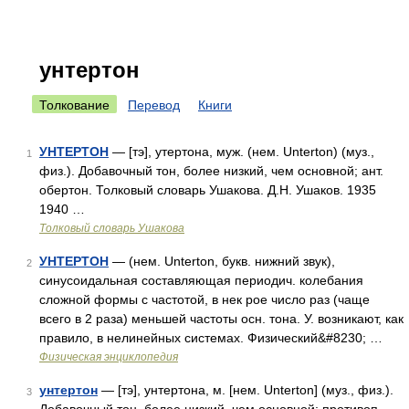
унтертон
Толкование
Перевод
Книги
УНТЕРТОН
— [тэ], утертона, муж. (нем. Unterton) (муз.,
1
физ.). Добавочный тон, более низкий, чем основной; ант.
обертон. Толковый словарь Ушакова. Д.Н. Ушаков. 1935
1940 …
Толковый словарь Ушакова
УНТЕРТОН
— (нем. Unterton, букв. нижний звук),
2
синусоидальная составляющая периодич. колебания
сложной формы с частотой, в нек рое число раз (чаще
всего в 2 раза) меньшей частоты осн. тона. У. возникают, как
правило, в нелинейных системах. Физический&#8230; …
Физическая энциклопедия
унтертон
— [тэ], унтертона, м. [нем. Unterton] (муз., физ.).
3