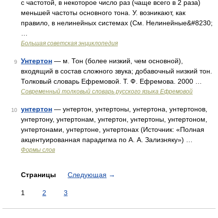
с частотой, в некоторое число раз (чаще всего в 2 раза)
меньшей частоты основного тона. У. возникают, как
правило, в нелинейных системах (См. Нелинейные&#8230;
…
Большая советская энциклопедия
Унтертон
— м. Тон (более низкий, чем основной),
9
входящий в состав сложного звука; добавочный низкий тон.
Толковый словарь Ефремовой. Т. Ф. Ефремова. 2000 …
Современный толковый словарь русского языка Ефремовой
унтертон
— унтертон, унтертоны, унтертона, унтертонов,
10
унтертону, унтертонам, унтертон, унтертоны, унтертоном,
унтертонами, унтертоне, унтертонах (Источник: «Полная
акцентуированная парадигма по А. А. Зализняку») …
Формы слов
Страницы
Следующая
→
1
2
3