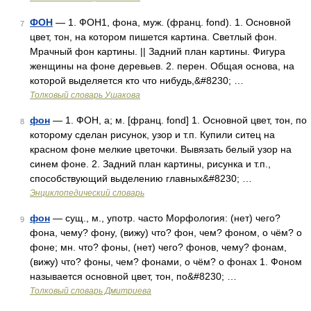
ФОН
— 1. ФОН1, фона, муж. (франц. fond). 1. Основной
7
цвет, тон, на котором пишется картина. Светлый фон.
Мрачный фон картины. || Задний план картины. Фигура
женщины на фоне деревьев. 2. перен. Общая основа, на
которой выделяется кто что нибудь,&#8230; …
Толковый словарь Ушакова
фон
— 1. ФОН, а; м. [франц. fond] 1. Основной цвет, тон, по
8
которому сделан рисунок, узор и т.п. Купили ситец на
красном фоне мелкие цветочки. Вывязать белый узор на
синем фоне. 2. Задний план картины, рисунка и т.п.,
способствующий выделению главных&#8230; …
Энциклопедический словарь
фон
— сущ., м., употр. часто Морфология: (нет) чего?
9
фона, чему? фону, (вижу) что? фон, чем? фоном, о чём? о
фоне; мн. что? фоны, (нет) чего? фонов, чему? фонам,
(вижу) что? фоны, чем? фонами, о чём? о фонах 1. Фоном
называется основной цвет, тон, по&#8230; …
Толковый словарь Дмитриева