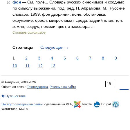
фон
— См. поле... Словарь русских синонимов и сходных
10
по смыслу выражений. под. ред. Н. Абрамова, М.: Русские
словари, 1999. фон дворянин; поле, обстановка,
окружение, ореол, микроклимат, среда, задний план, тон,
земля, воздух, помехи, цвет, атмосфера …
Словарь синонимов
Страницы
Следующая
→
1
2
3
4
5
6
7
8
9
10
11
12
13
© Академик, 2000-2026
18+
Обратная связь:
Техподдержка
,
Реклама на сайте
👣 Путешествия
Экспорт словарей на сайты
, сделанные на PHP,
Joomla,
Drupal,
WordPress, MODx.