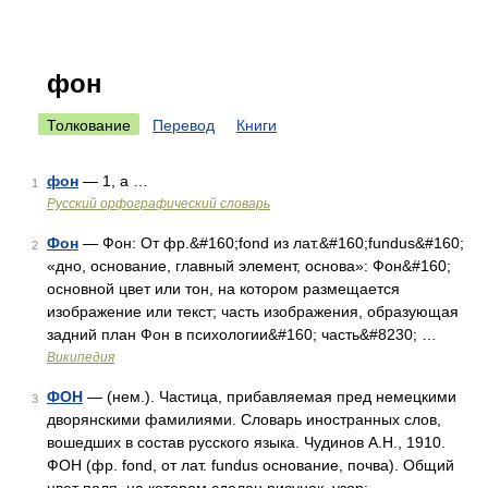
фон
Толкование
Перевод
Книги
фон
— 1, а …
1
Русский орфографический словарь
Фон
— Фон: От фр.&#160;fond из лат.&#160;fundus&#160;
2
«дно, основание, главный элемент, основа»: Фон&#160;
основной цвет или тон, на котором размещается
изображение или текст; часть изображения, образующая
задний план Фон в психологии&#160; часть&#8230; …
Википедия
ФОН
— (нем.). Частица, прибавляемая пред немецкими
3
дворянскими фамилиями. Словарь иностранных слов,
вошедших в состав русского языка. Чудинов А.Н., 1910.
ФОН (фр. fond, от лат. fundus основание, почва). Общий