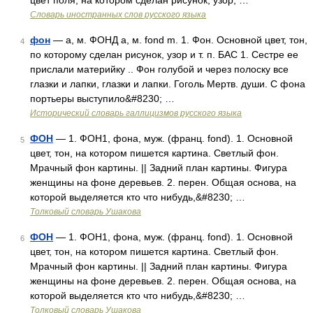
цвет поля, на котором сделан рисунок, узор; …
Словарь иностранных слов русского языка
фон
— а, м. ФОНД а, м. fond m. 1. Фон. Основной цвет, тон,
4
по которому сделан рисунок, узор и т. п. БАС 1. Сестре ее
прислали материйку .. Фон голубой и через полоску все
глазки и лапки, глазки и лапки. Гоголь Мертв. души. С фона
портьеры выступило&#8230; …
Исторический словарь галлицизмов русского языка
ФОН
— 1. ФОН1, фона, муж. (франц. fond). 1. Основной
5
цвет, тон, на котором пишется картина. Светлый фон.
Мрачный фон картины. || Задний план картины. Фигура
женщины на фоне деревьев. 2. перен. Общая основа, на
которой выделяется кто что нибудь,&#8230; …
Толковый словарь Ушакова
ФОН
— 1. ФОН1, фона, муж. (франц. fond). 1. Основной
6
цвет, тон, на котором пишется картина. Светлый фон.
Мрачный фон картины. || Задний план картины. Фигура
женщины на фоне деревьев. 2. перен. Общая основа, на
которой выделяется кто что нибудь,&#8230; …
Толковый словарь Ушакова