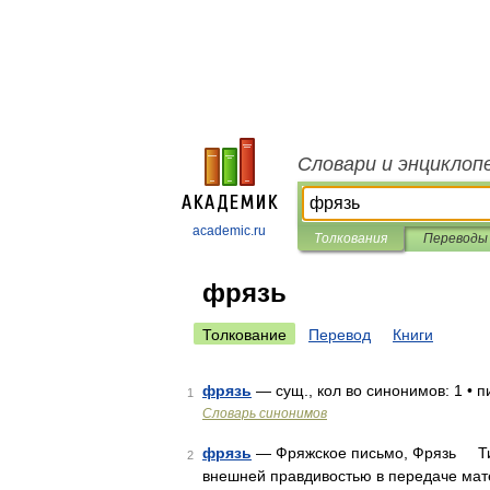
Словари и энциклоп
academic.ru
Толкования
Переводы
фрязь
Толкование
Перевод
Книги
фрязь
— сущ., кол во синонимов: 1 • 
1
Словарь синонимов
фрязь
— Фряжское письмо, Фрязь Тип
2
внешней правдивостью в передаче мат