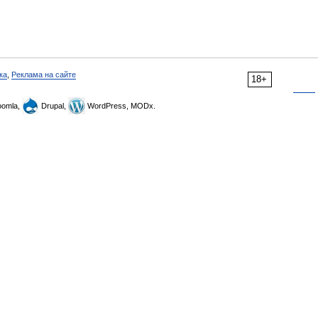
ка
,
Реклама на сайте
18+
omla,
Drupal,
WordPress, MODx.