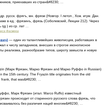
дожников, приехавших из стран&#8230; …
р. русск. фрягъ, мн. фрязи (Новгор. I летоп., Хож. игум. Дан.
акже в ед.: фрязинъ, фрязь (Соболевский, Лекции 212). Через
 ŋg ) из ср. лат …
акса Фасмера
ович)
— один из талантливейших живописцев, работавших в
жал к числу западников, внесших в строгое иконописное
черты реализма, разнообразие типов, широту замысла и новую
zin (Марк Фрязин, Марко Фрязин and Марко Руффо in Russian)
n the 15th century. The Fryazin title originates from the old
m frank, that was&#8230; …
фо, Марк Фрязин (итал. Marco Ruffo) известный
рязин происходит от старинного русского слова фрязь, что
рисваивалось без различия наций многим&#8230; …