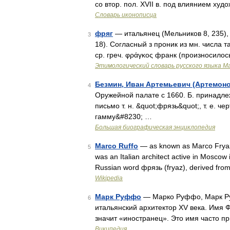
со втор. пол. XVII в. под влиянием ху
Словарь иконописца
фряг
— итальянец (Мельников 8, 235), д
3
18). Согласный з проник из мн. числа т
ср. греч. φράγκος франк (произносилось
Этимологический словарь русского языка М
Безмин, Иван Артемьевич (Артемон
4
Оружейной палате с 1660. Б. принадле
письмо т. н. &quot;фрязь&quot;, т. е. 
гамму&#8230; …
Большая биографическая энциклопедия
Marco Ruffo
— as known as Marco Frya
5
was an Italian architect active in Moscow i
Russian word фрязь (fryaz), derived fro
Wikipedia
Марк Руффо
— Марко Руффо, Марк Руф
6
итальянский архитектор XV века. Имя Ф
значит «иностранец». Это имя часто п
Википедия