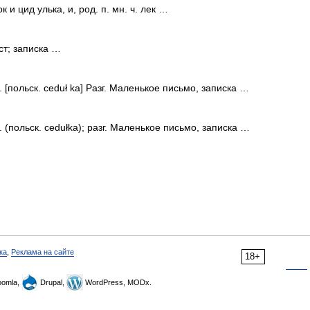
ок и цид улька, и, род. п. мн. ч. лек …
ст; записка …
ж. [польск. ceduł ka] Разг. Маленькое письмо, записка …
ж. (польск. cedułka); разг. Маленькое письмо, записка …
ка
,
Реклама на сайте
18+
omla,
Drupal,
WordPress, MODx.