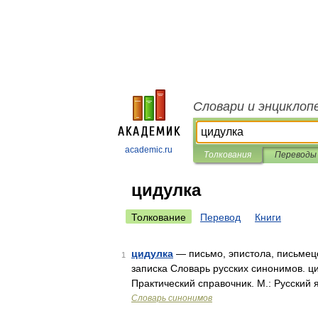
Словари и энциклоп
academic.ru
Толкования
Переводы
цидулка
Толкование
Перевод
Книги
цидулка
— письмо, эпистола, письмецо
1
записка Словарь русских синонимов. ц
Практический справочник. М.: Русский 
Словарь синонимов