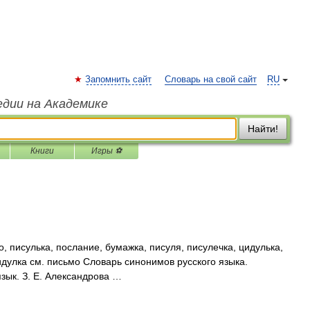
Запомнить сайт
Словарь на свой сайт
RU
едии на Академике
Найти!
Книги
Игры ⚽
, писулька, послание, бумажка, писуля, писулечка, цидулька,
идулка см. письмо Словарь синонимов русского языка.
язык. З. Е. Александрова …