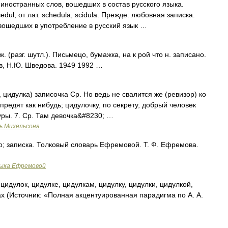
иностранных слов, вошедших в состав русского языка.
ul, от лат. schedula, scidula. Прежде: любовная записка.
вошедших в употребление в русский язык …
 (разг. шутл.). Письмецо, бумажка, на к рой что н. записано.
в, Н.Ю. Шведова. 1949 1992 …
цидулка) записочка Ср. Но ведь не свалится же (ревизор) ко
предят как нибудь; цидулочку, по секрету, добрый человек
уры. 7. Ср. Там девочка&#8230; …
ь Михельсона
; записка. Толковый словарь Ефремовой. Т. Ф. Ефремова.
зыка Ефремовой
цидулок, цидулке, цидулкам, цидулку, цидулки, цидулкой,
ах (Источник: «Полная акцентуированная парадигма по А. А.