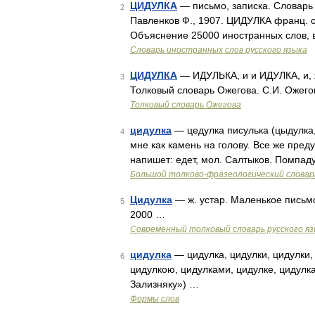
ЦИДУЛКА
— письмо, записка. Словарь 
2
Павленков Ф., 1907. ЦИДУЛКА франц. ced
Объяснение 25000 иностранных слов, 
Словарь иностранных слов русского языка
ЦИДУЛКА
— ИДУЛЬКА, и и ИДУЛКА, и, ж.
3
Толковый словарь Ожегова. С.И. Ожего
Толковый словарь Ожегова
цидулка
— цедулка писулька (цыдулка, 
4
мне как камень на голову. Все же преду
напишет: едет, мол. Салтыков. Помпад
Большой толково-фразеологический словар
Цидулка
— ж. устар. Маленькое письмо
5
2000 …
Современный толковый словарь русского я
цидулка
— цидулка, цидулки, цидулки, 
6
цидулкою, цидулками, цидулке, цидулк
Зализняку») …
Формы слов