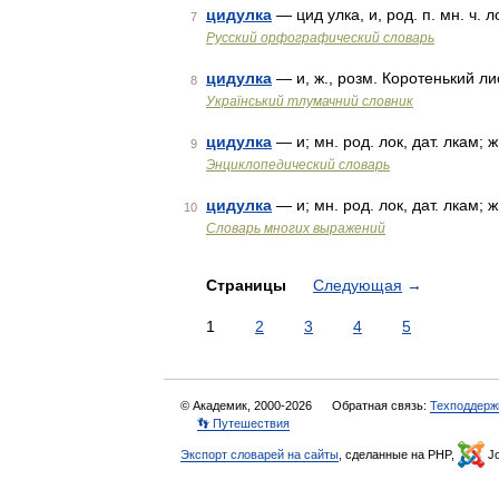
цидулка
— цид улка, и, род. п. мн. ч. л
7
Русский орфографический словарь
цидулка
— и, ж., розм. Коротенький ли
8
Український тлумачний словник
цидулка
— и; мн. род. лок, дат. лкам; 
9
Энциклопедический словарь
цидулка
— и; мн. род. лок, дат. лкам; 
10
Словарь многих выражений
Страницы
Следующая
→
1
2
3
4
5
© Академик, 2000-2026
Обратная связь:
Техподдерж
👣 Путешествия
Экспорт словарей на сайты
, сделанные на PHP,
Jo